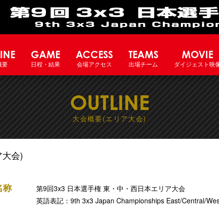
INE
GAME
ACCESS
TEAMS
MOVIE
概要
日程・結果
会場アクセス
出場チーム
ダイジェスト映
OUTLINE
大会概要(エリア大会)
大会)
名称
第9回3x3 日本選手権 東・中・西日本エリア大会
英語表記：9th 3x3 Japan Championships East/Central/Wes