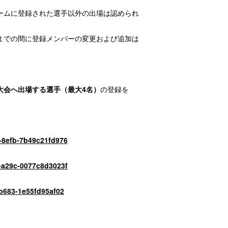
ームに登録された選手以外の出場は認められ
までの間に登録メンバーの変更および追加は
大会へ出場する選手（最大4名）
の登録を
d-8efb-7b49c21fd976
a-a29c-0077c8d3023f
-b683-1e55fd95af02