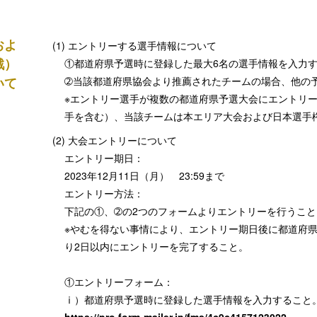
およ
エントリーする選手情報について
戦）
①都道府県予選時に登録した最大6名の選手情報を入力
いて
➁当該都道府県協会より推薦されたチームの場合、他の
※エントリー選手が複数の都道府県予選大会にエントリ
手を含む）、当該チームは本エリア大会および日本選手
大会エントリーについて
エントリー期日：
2023年12月11日（月） 23:59まで
エントリー方法：
下記の①、➁の2つのフォームよりエントリーを行うこと
※やむを得ない事情により、エントリー期日後に都道府
り2日以内にエントリーを完了すること。
①エントリーフォーム：
ⅰ）都道府県予選時に登録した選手情報を入力すること
https://pro.form-mailer.jp/fms/4c9c4157123022