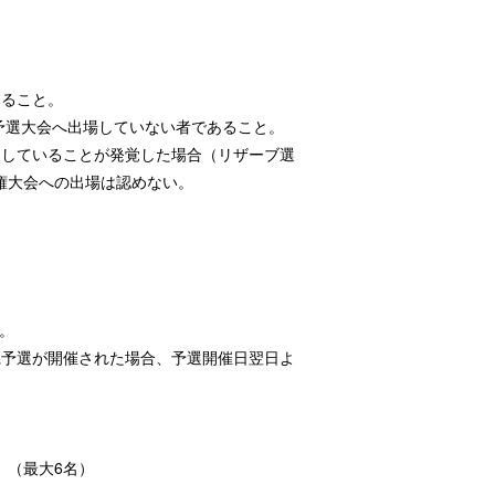
すること。
予選大会へ出場していない者であること。
ーしていることが発覚した場合（リザーブ選
権大会への出場は認めない。
。
県予選が開催された場合、予選開催日翌日よ
。（最大6名）