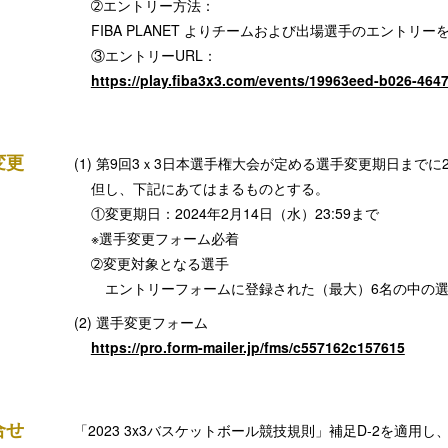
➁エントリー方法：
FIBA PLANET よりチームおよび出場選手のエントリ
③エントリーURL：
https://play.fiba3x3.com/events/19963eed-b026-46
変更
第9回3ｘ3日本選手権大会が定める選手変更期日までに
但し、下記にあてはまるものとする。
①変更期日：2024年2月14日（水）23:59まで
※選手変更フォーム必着
➁変更対象となる選手
エントリーフォームに登録された（最大）6名の中の
選手変更フォーム
https://pro.form-mailer.jp/fms/c557162c157615
合せ
「2023 3x3バスケットボール競技規則」補足D-2を適用