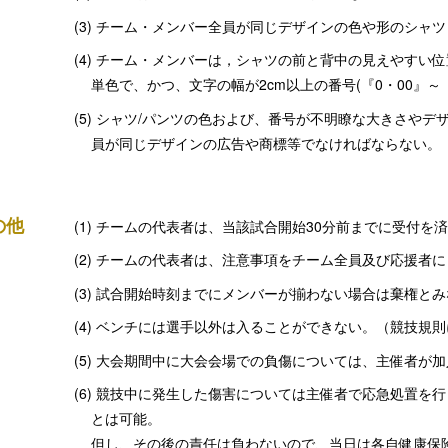
チーム・メンバー全員が同じデザインの色や形のシャツ
チーム・メンバーは，シャツの前と背中の見えやすい位
単色で、かつ、文字の幅が2cm以上の番号(『0・00』～
シャツ/パンツの色および、番号が不明瞭な大きさやデ
員が同じデザインの広告や商標等でなければならない。
の他
チームの代表者は、当該試合開始30分前までに受付を
チームの代表者は、注意事項をチーム全員及び応援者に
試合開始時刻までにメンバーが揃わない場合は棄権とみ
ベンチには選手以外は入ることができない。（競技規則
大会期間中に大会会場での負傷については、主催者が加
競技中に発生した傷害については主催者で応急処置を行
とは可能。
但し、その後の責任は負わないので、当日は各自健康保