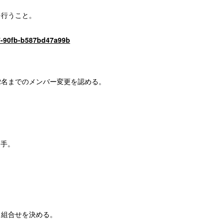
ーを行うこと。
47-90fb-b587bd47a99b
2名までのメンバー変更を認める。
選手。
し、組合せを決める。