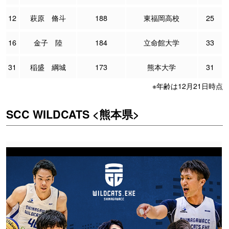
12
萩原 脩斗
188
東福岡高校
25
16
金子 陸
184
立命館大学
33
31
稲盛 綱城
173
熊本大学
31
※年齢は12月21日時点
SCC WILDCATS <熊本県>