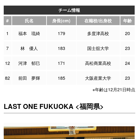
チーム情報
#
氏名
身長(cm)
在籍校/出身校
年齢
1
福本 琉綺
179
多度津高校
20
7
林 優人
183
国士舘大学
23
12
河津 郁巳
171
高松商業高校
24
82
前田 夢輝
185
大阪産業大学
23
※年齢は12月21日時点
LAST ONE FUKUOKA <福岡県>