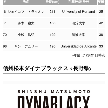
#
氏名
身長(cm)
在籍校/出身校
年齢
6
ジェイコブ トライオン
211
University of Portland
25
7
鈴木 慶太
180
明治大学
42
70
小松 昌弘
192
筑波大学
38
98
ヤン デムサー
190
Universidad de Alicante
33
※年齢は12月21日時点
信州松本ダイナブラックス <長野県>