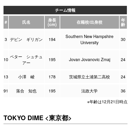
チーム情報
身長
年
#
氏名
在籍校/出身校
(cm)
齢
Southern New Hampshire
3
デビン ギリガン
194
30
University
ペター シュチュ
10
195
Jovan Jovanovic Zmaj
24
アー
13
小澤 崚
178
茨城県立土浦第二高校
24
91
落合 知也
195
法政大学
36
※年齢は12月21日時点
TOKYO DIME <東京都>