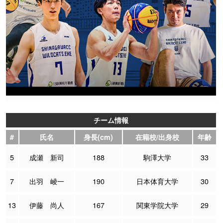
チーム情報
#
氏名
身長(cm)
在籍校/出身校
年齢
5
成瀬 新司
188
駒澤大学
33
7
出羽 崚一
190
日本体育大学
30
13
伊藤 尚人
167
関東学院大学
29