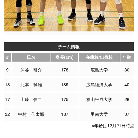
チーム情報
#
氏名
身長(cm)
在籍校/出身校
年齢
9
深谷 研介
178
広島大学
30
13
北本 幹雄
189
広島経済大学
40
17
山崎 伸二
175
福山平成大学
26
32
中村 仰太郎
187
甲南大学
37
※年齢は12月21日時点