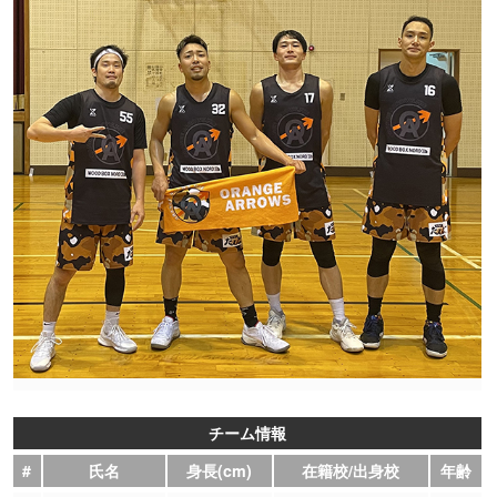
チーム情報
#
氏名
身長(cm)
在籍校/出身校
年齢