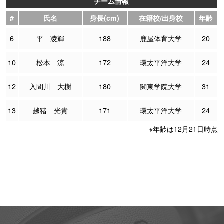
チーム情報
#
氏名
身長(cm)
在籍校/出身校
年齢
6
平 凌輝
188
鹿屋体育大学
20
10
松本 涼
172
環太平洋大学
24
12
入間川 大樹
180
関東学院大学
31
13
越猪 光貴
171
環太平洋大学
24
※年齢は12月21日時点