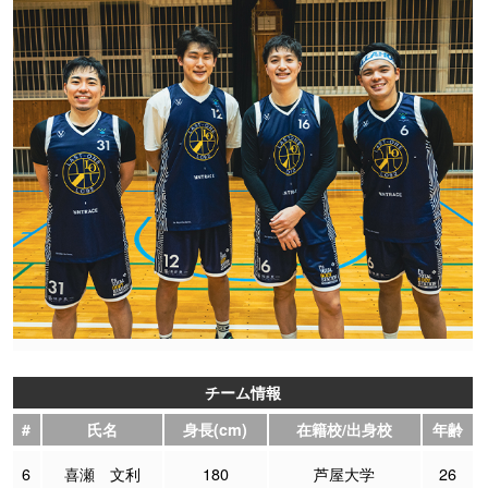
チーム情報
#
氏名
身長(cm)
在籍校/出身校
年齢
6
喜瀬 文利
180
芦屋大学
26