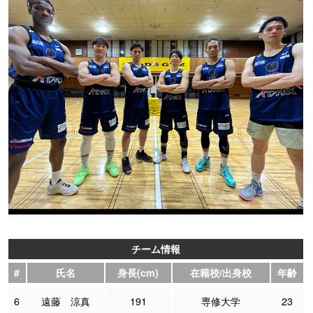
チーム情報
#
氏名
身長(cm)
在籍校/出身校
年齢
6
遠藤 涼真
191
専修大学
23