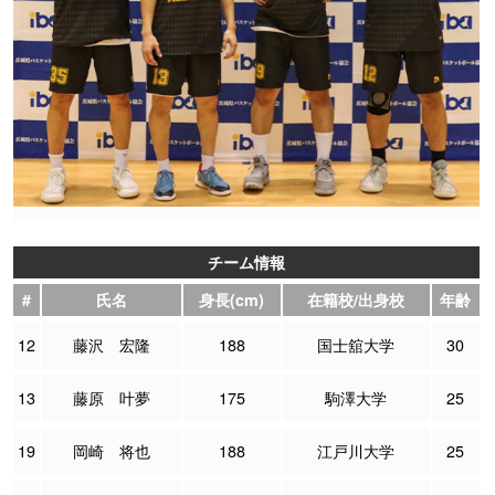
チーム情報
#
氏名
身長(cm)
在籍校/出身校
年齢
12
藤沢 宏隆
188
国士舘大学
30
13
藤原 叶夢
175
駒澤大学
25
19
岡崎 将也
188
江戸川大学
25