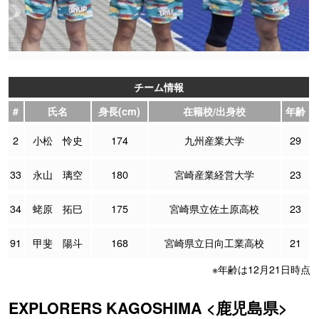
チーム情報
#
氏名
身長(cm)
在籍校/出身校
年齢
2
小松 怜史
174
九州産業大学
29
33
永山 璃空
180
宮崎産業経営大学
23
34
蛯原 拓巳
175
宮崎県立佐土原高校
23
91
甲斐 陽斗
168
宮崎県立日向工業高校
21
※年齢は12月21日時点
EXPLORERS KAGOSHIMA <鹿児島県>