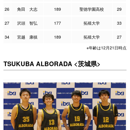
26
角田 大志
189
聖徳学園高校
29
27
沢頭 智弘
177
拓殖大学
33
34
宮越 康槙
189
拓殖大学
27
※年齢は12月21日時点
TSUKUBA ALBORADA <茨城県>