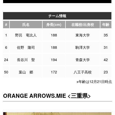
チーム情報
#
氏名
身長(cm)
在籍校/出身校
年齢
1
野呂 竜比人
188
東海大学
35
6
佐野 隆司
188
駒澤大学
31
24
長谷川 聖
194
青森大学
42
50
葉山 郷
172
八王子高校
23
※年齢は12月21日時点
ORANGE ARROWS.MIE <三重県>