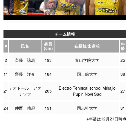
チーム情報
身長
年
#
氏名
在籍校/出身校
(cm)
齢
2
斉藤 諒馬
193
青山学院大学
25
11
齊藤 洋介
184
国士舘大学
38
テオドール アタ
Electro Tehnical school Mihajlo
21
205
27
ナソフ
Pupin Novi Sad
24
仲西 佑起
191
同志社大学
31
※年齢は12月21日時点