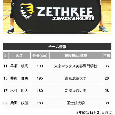
チーム情報
#
氏名
身長(cm)
在籍校/出身校
年齢
11
早瀬 敏高
190
東京マックス美容専門学校
36
15
井後 健矢
195
東京成徳大学
28
17
木村 嗣人
180
新潟経営大学
28
27
柴田 政勝
183
国士舘大学
38
※年齢は12月21日時点