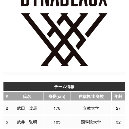
チーム情報
#
氏名
身長(cm)
在籍校/出身校
年齢
2
武田 遼馬
178
立教大学
27
5
武井 弘明
185
國學院大学
32