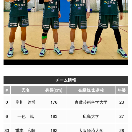
チーム情報
#
氏名
身長(cm)
在籍校/出身校
年齢
0
岸川 達希
176
倉敷芸術科学大学
23
6
一色 篤
183
広島大学
27
33
重本 和毅
192
大阪経済大学
28